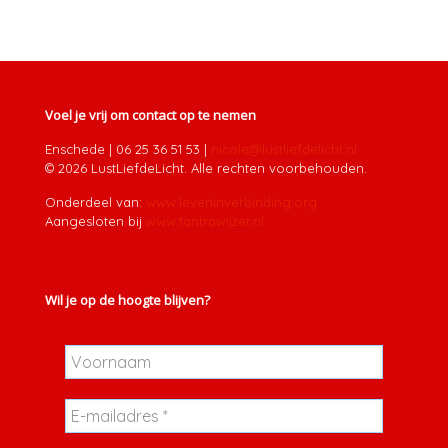
Voel je vrij om contact op te nemen
Enschede
|
06 25 36 51 53
|
nicole@lustliefdelicht.nl
© 2026 LustLiefdeLicht. Alle rechten voorbehouden.
Onderdeel van:
www.leveninverbinding.org
Aangesloten bij
www.tantrawijzer.nl
Wil je op de hoogte blijven?