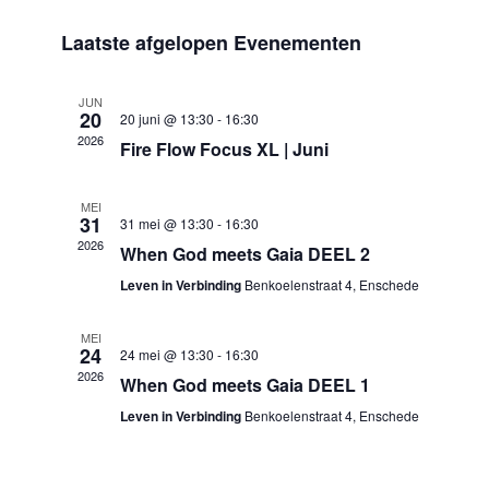
navigatie
en
Selecteer
weergeven
Laatste afgelopen Evenementen
een
navigatie
datum.
JUN
20
20 juni @ 13:30
-
16:30
2026
Fire Flow Focus XL | Juni
MEI
31
31 mei @ 13:30
-
16:30
2026
When God meets Gaia DEEL 2
Leven in Verbinding
Benkoelenstraat 4, Enschede
MEI
24
24 mei @ 13:30
-
16:30
2026
When God meets Gaia DEEL 1
Leven in Verbinding
Benkoelenstraat 4, Enschede