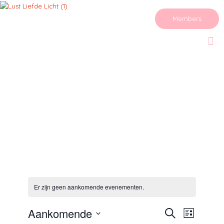
Members
Er zijn geen aankomende evenementen.
Evenementen
Aankomende
Evenemen
Zoeken
Lijst
Zoeken
weergaven