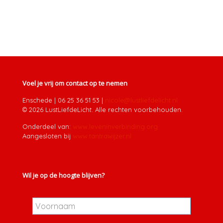
Voel je vrij om contact op te nemen
Enschede
|
06 25 36 51 53
|
nicole@lustliefdelicht.nl
© 2026 LustLiefdeLicht. Alle rechten voorbehouden.
Onderdeel van:
www.leveninverbinding.org
Aangesloten bij
www.tantrawijzer.nl
Wil je op de hoogte blijven?