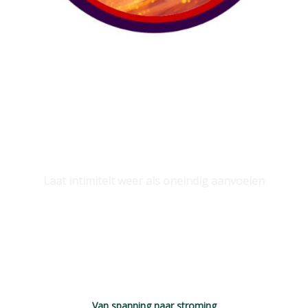
Laat intimiteit weer als oneindig aanvoelen
Van spanning naar stroming