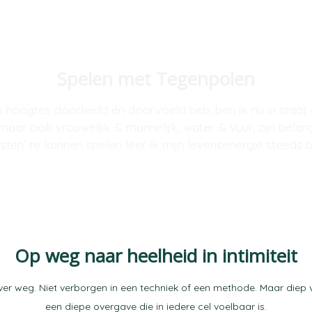
Spelen met Tegenpolen
n hoogtes doorleefd én doorvoeld heb, ben ik nu in staat
aar ook vrouwelijk & mannelijk, water & vuur, zijn belangr
sten’ te kunnen spelen leer ik mijn levensenergie steeds b
Op weg naar heelheid in intimiteit
iet ver weg. Niet verborgen in een techniek of een methode. Maar di
een diepe overgave die in iedere cel voelbaar is.