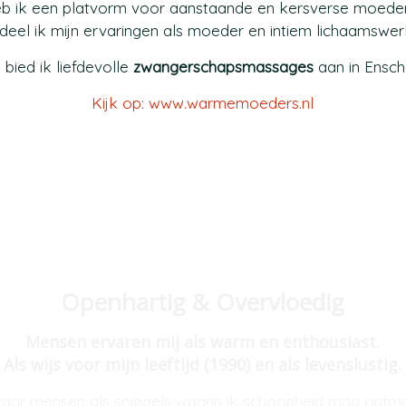
eb ik een platvorm voor aanstaande en kersverse moeder
deel ik mijn ervaringen als moeder en intiem lichaamswer
bied ik liefdevolle
zwangerschapsmassages
aan in Ensch
Kijk op: www.warmemoeders.nl
Openhartig & Overvloedig
Mensen ervaren mij als warm en enthousiast.
Als wijs voor mijn leeftijd (1990) en als levenslustig.
vaar mensen als spiegels waarin ik schoonheid mag ontm