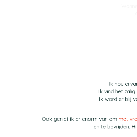
Wannee
A
Ik hou erva
Ik vind het zali
Ik word er blij 
Ook geniet ik er enorm van om
met vro
en te bevrijden. H