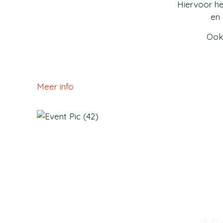
Hiervoor h
en 
Ook 
Meer info
Ik er