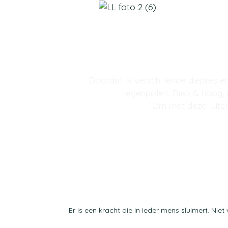
Doordat ik verschillende dieptes e
tegenpolen. Diep & hoog, m
Om met deze ‘uiter
Er is een kracht die in ieder mens sluimert. N