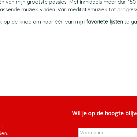
én van mijn grootste passies. Met inmiddels
meer dan 150 
ssende muziek vinden. Van meditatiemuziek tot progress
ik op de knop om naar één van mijn
favoriete lijsten
te ga
Wil je op de hoogte blij
nl
den.