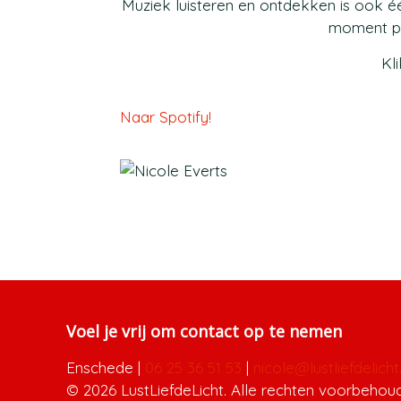
Muziek luisteren en ontdekken is ook é
moment pa
Kl
Naar Spotify!
Voel je vrij om contact op te nemen
Enschede
|
06 25 36 51 53
|
nicole@lustliefdelicht.
© 2026 LustLiefdeLicht. Alle rechten voorbehou