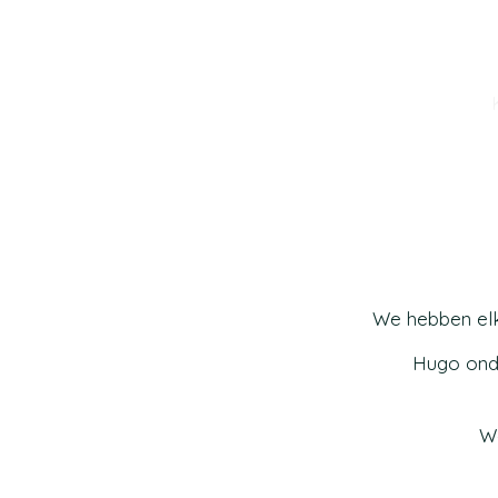
We hebben elk
Hugo onde
We