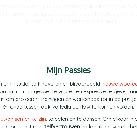
r ik open sta krijg ik dat weerspiegelt vanuit mijn buiten
ls ik openheid mag aanschouwen, raak ik volledig vervuld
Er is niets zo fijn als authentieke intimiteit.
Mijn Passies
n om intuïtief te innoveren en bijvoorbeeld
nieuwe woord
g om vrijuit mijn gevoel te volgen en expressie te geven aan
van om projecten, trainingen en workshops tot in de puntj
én ondertussen ook volledig de flow te kunnen volgen.
uwen samen te zijn
, te delen en te dansen. Om elkaar in
ierdoor groeit mijn
zelfvertrouwen
en kan ik de wereld beter