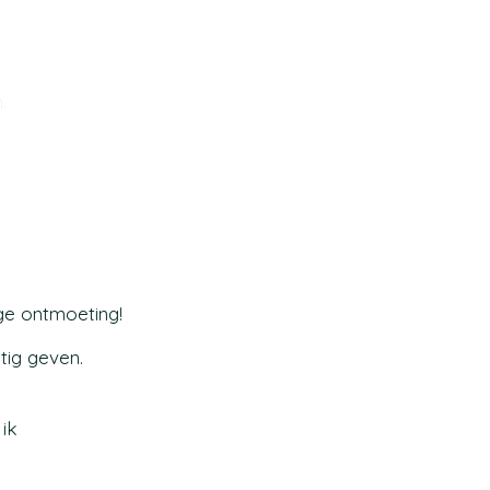
.
ge ontmoeting!
tig geven.
 ik