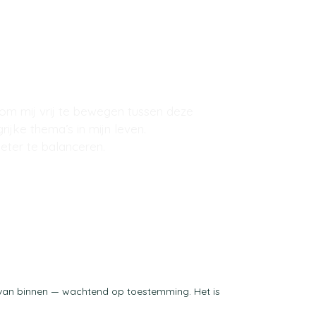
 om mij vrij te bewegen tussen deze
ijke thema’s in mijn leven.
eter te balanceren.
ep van binnen — wachtend op toestemming. Het is