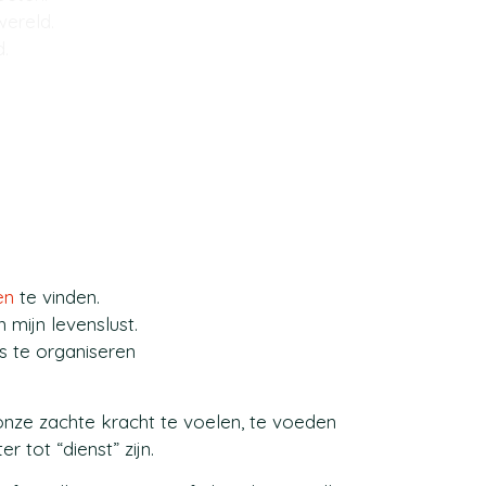
wereld.
.
en
te vinden.
 mijn levenslust.
es te organiseren
 onze zachte kracht te voelen, te voeden
 tot “dienst” zijn.