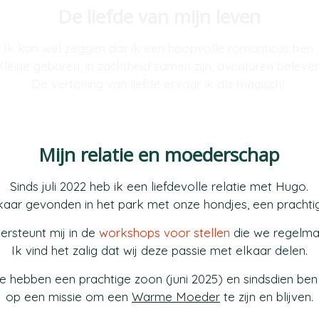
De liefde van mijn leven
Ik kan wel zeggen dat ik een hoopvolle romanticus ben.
Kleine gebaren, in zachtheid samen zijn, avonturen beleven
De vertoning van liefde ervaar ik als magisch!
Mijn relatie en moederschap
Sinds juli 2022 heb ik een liefdevolle relatie met Hugo.
aar gevonden in het park met onze hondjes, een prachti
rsteunt mij in de
workshops voor stellen
die we regelma
Ik vind het zalig dat wij deze passie met elkaar delen.
 hebben een prachtige zoon (juni 2025) en sindsdien ben
op een missie om een
Warme Moeder
te zijn en blijven.