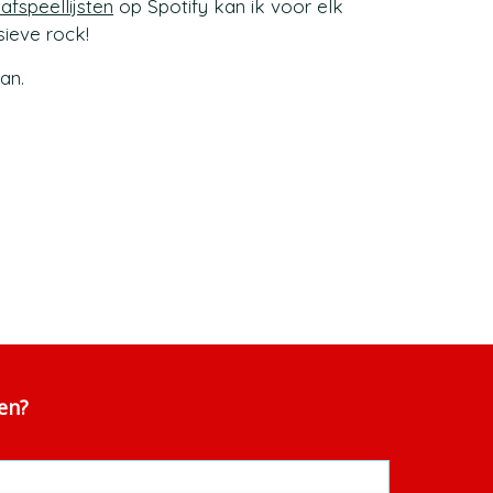
afspeellijsten
op Spotify kan ik voor elk
ieve rock!
an.
ven?