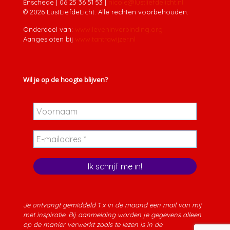
Enschede
|
06 25 36 51 53
|
nicole@lustliefdelicht.nl
© 2026 LustLiefdeLicht. Alle rechten voorbehouden.
Onderdeel van:
www.leveninverbinding.org
Aangesloten bij
www.tantrawijzer.nl
Wil je op de hoogte blijven?
Je ontvangt gemiddeld 1 x in de maand een mail van mij
met inspiratie. Bij aanmelding worden je gegevens alleen
op de manier verwerkt zoals te lezen is in de