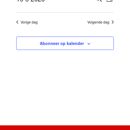
Dag
2026
Zoeken
weergaven
navigatie
en
Selecteer
weergeven
een
navigatie
datum.
Vorige dag
Volgende dag
Abonneer op kalender