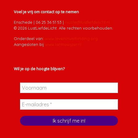
Voel je vrij om contact op te nemen
Enschede
|
06 25 36 51 53
|
nicole@lustliefdelicht.nl
© 2026 LustLiefdeLicht. Alle rechten voorbehouden.
Onderdeel van:
www.leveninverbinding.org
Aangesloten bij
www.tantrawijzer.nl
Wil je op de hoogte blijven?