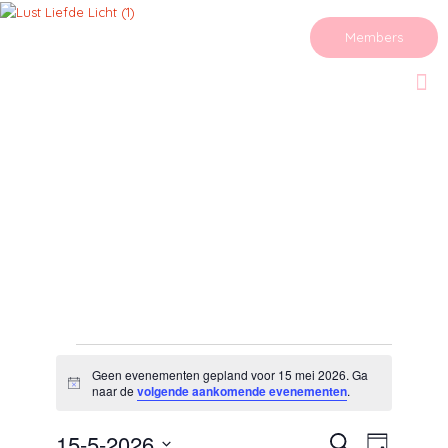
Members
Evenementen
in
Geen evenementen gepland voor 15 mei 2026. Ga
Bericht
naar de
volgende aankomende evenementen
.
15
mei
Evenementen
15-5-2026
Evenemen
Zoeken