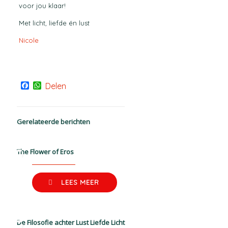
voor jou klaar!
Met licht, liefde én lust
Nicole
Facebook
WhatsApp
Delen
Gerelateerde berichten
The Flower of Eros
LEES MEER
De Filosofie achter Lust Liefde Licht