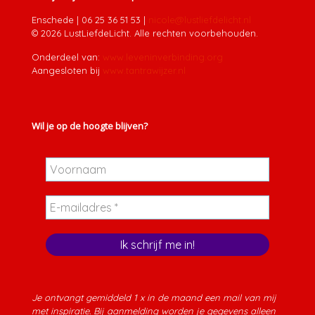
Enschede
|
06 25 36 51 53
|
nicole@lustliefdelicht.nl
© 2026 LustLiefdeLicht. Alle rechten voorbehouden.
Onderdeel van:
www.leveninverbinding.org
Aangesloten bij
www.tantrawijzer.nl
Wil je op de hoogte blijven?
Je ontvangt gemiddeld 1 x in de maand een mail van mij
met inspiratie. Bij aanmelding worden je gegevens alleen