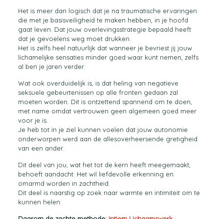
Het is meer dan logisch dat je na traumatische ervaringen
die met je basisveiligheid te maken hebben, in je hoofd
gaat leven. Dat jouw overlevingsstrategie bepaald heeft
dat je gevoelens weg moet drukken.
Het is zelfs heel natuurlijk dat wanneer je bevriest jij jouw
lichamelijke sensaties minder goed waar kunt nemen, zelfs
al ben je jaren verder.
Wat ook overduidelijk is, is dat heling van negatieve
seksuele gebeurtenissen op alle fronten gedaan zal
moeten worden. Dit is ontzettend spannend om te doen,
met name omdat vertrouwen geen algemeen goed meer
voor je is.
Je heb tot in je ziel kunnen voelen dat jouw autonomie
onderworpen werd aan de allesoverheersende gretigheid
van een ander.
Dit deel van jou, wat het tot de kern heeft meegemaakt,
behoeft aandacht. Het wil liefdevolle erkenning en
omarmd worden in zachtheid.
Dit deel is naarstig op zoek naar warmte en intimiteit om te
kunnen helen.
Daarom de zachte methode:
Intiem Lichaamswerk.