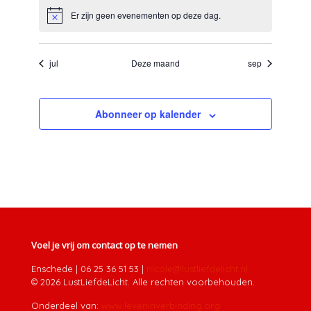
Er zijn geen evenementen op deze dag.
Bericht
jul
Deze maand
sep
Abonneer op kalender
Voel je vrij om contact op te nemen
Enschede
|
06 25 36 51 53
|
nicole@lustliefdelicht.nl
© 2026 LustLiefdeLicht. Alle rechten voorbehouden.
Onderdeel van:
www.leveninverbinding.org