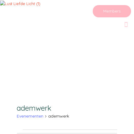
Members
ademwerk
Evenementen
ademwerk
Evenementen