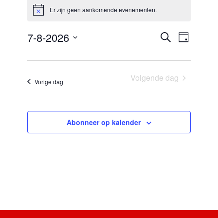
in
Er zijn geen aankomende evenementen.
Bericht
7
augustus
Evenementen
7-8-2026
Evenemen
2026
Zoeken
Dag
Zoeken
weergaven
navigatie
en
Selecteer
weergeven
een
navigatie
datum.
Volgende dag
Vorige dag
Abonneer op kalender