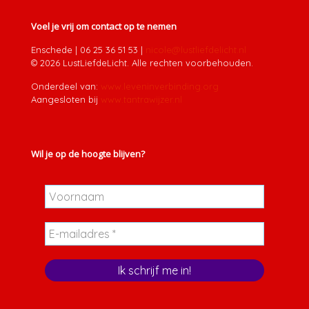
Voel je vrij om contact op te nemen
Enschede
|
06 25 36 51 53
|
nicole@lustliefdelicht.nl
© 2026 LustLiefdeLicht. Alle rechten voorbehouden.
Onderdeel van:
www.leveninverbinding.org
Aangesloten bij
www.tantrawijzer.nl
Wil je op de hoogte blijven?