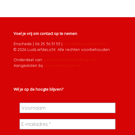
Voel je vrij om contact op te nemen
Enschede
|
06 25 36 51 53
|
nicole@lustliefdelicht.nl
© 2026 LustLiefdeLicht. Alle rechten voorbehouden.
Onderdeel van:
www.leveninverbinding.org
Aangesloten bij
www.tantrawijzer.nl
Wil je op de hoogte blijven?