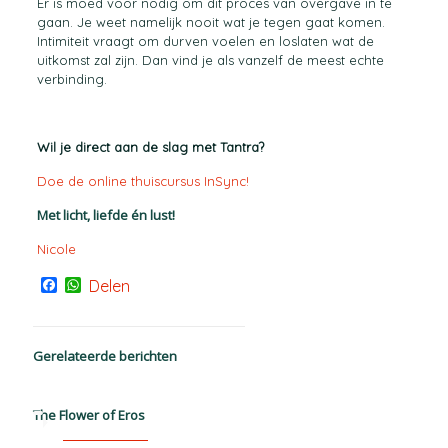
Er is moed voor nodig om dit proces van overgave in te
gaan. Je weet namelijk nooit wat je tegen gaat komen.
Intimiteit vraagt om durven voelen en loslaten wat de
uitkomst zal zijn. Dan vind je als vanzelf de meest echte
verbinding.
Wil je direct aan de slag met Tantra?
Doe de online thuiscursus InSync!
Met licht, liefde én lust!
Nicole
Facebook
WhatsApp
Delen
Gerelateerde berichten
The Flower of Eros