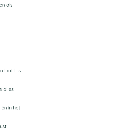
en als
 laat los.
e alles
 én in het
ust