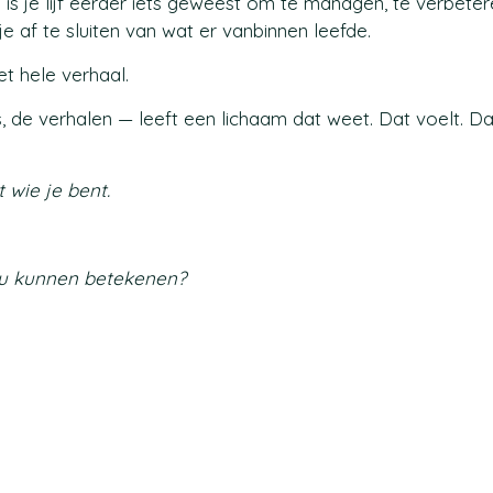
 is je lijf eerder iets geweest om te managen, te verbeter
e af te sluiten van wat er vanbinnen leefde.
het hele verhaal.
 de verhalen — leeft een lichaam dat weet. Dat voelt. Da
 wie je bent.
 zou kunnen betekenen?