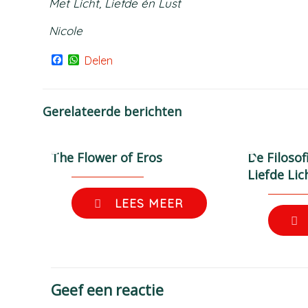
Met Licht, Liefde én Lust
Nicole
Facebook
WhatsApp
Delen
Gerelateerde berichten
The Flower of Eros
De Filosof
Liefde Lic
LEES MEER
Geef een reactie