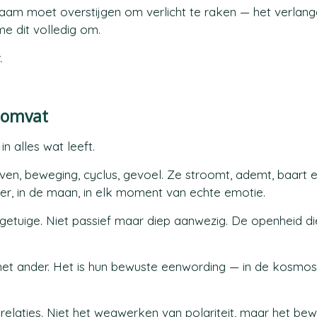
lichaam moet overstijgen om verlicht te raken — het verlang
me dit volledig om.
.
s omvat
n alles wat leeft.
en, beweging, cyclus, gevoel. Ze stroomt, ademt, baart en
ter, in de maan, in elk moment van echte emotie.
, getuige. Niet passief maar diep aanwezig. De openheid di
f het ander. Het is hun bewuste eenwording — in de kosmos
 relaties. Niet het wegwerken van polariteit, maar het bew