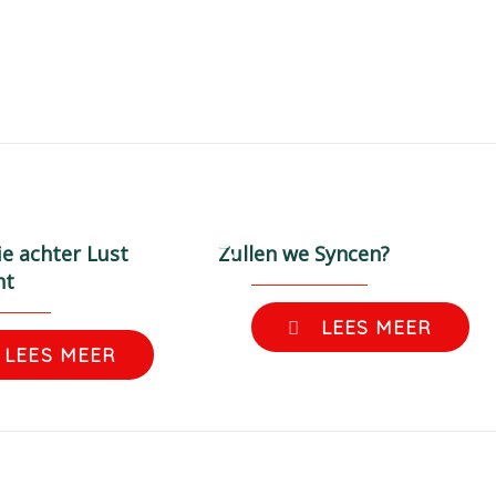
ie achter Lust
Zullen we Syncen?
ht
LEES MEER
LEES MEER