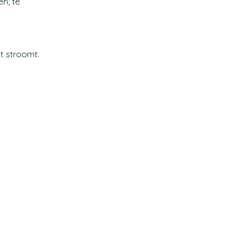
en, te
t stroomt.