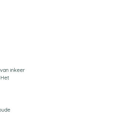
 van inkeer
 Het
 oude