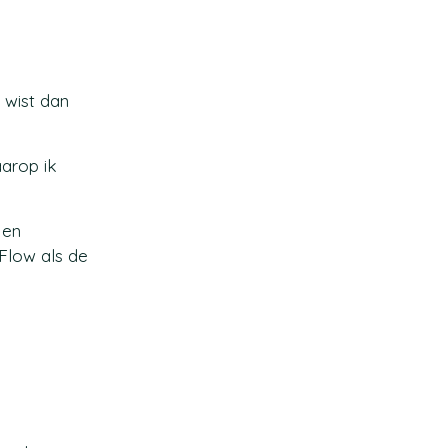
 wist dan
aarop ik
 en
Flow als de