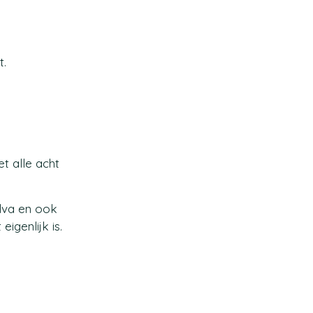
t.
t alle acht
ulva en ook
igenlijk is.