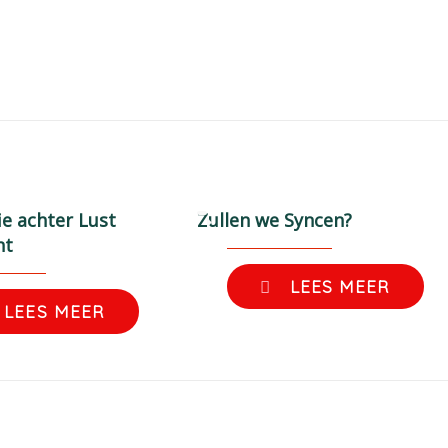
ie achter Lust
Zullen we Syncen?
ht
LEES MEER
LEES MEER