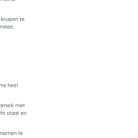
 kruipen te
iteit.
oms heel
namiek met
cht staat en
anismen te