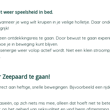
t weer speelsheid in bed.
nneer je weg wilt kruipen in je veilige holletje. Daar on
rijk!
p een ontdekkingsreis te gaan. Door bewust te gaan expe
oe je in beweging kunt blijven.
senergie weer volop actief wordt. Niet een klein stroomp
.
ar Zeepaard te gaan!
rect aan heftige, snelle bewegingen. Bijvoorbeeld een rij
ieën, op zich niets mis mee, alleen dat hoeft niet te be
ast op het gebied van seksualiteit en vind hierin afstemming