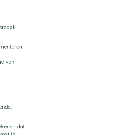
derzoek
rimenteren
je van
dende,
tekenen dat
 met je