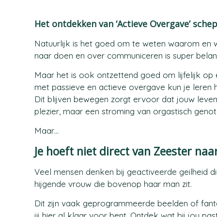
Het ontdekken van ‘Actieve Overgave’ schep
Natuurlijk is het goed om te weten waarom en wa
naar doen en over communiceren is super belang
Maar het is ook ontzettend goed om lijfelijk o
met passieve en actieve overgave kun je leren h
Dit blijven bewegen zorgt ervoor dat jouw leven
plezier, maar een stroming van orgastisch genot
Maar…
Je hoeft niet direct van Zeester na
Veel mensen denken bij geactiveerde geilheid di
hijgende vrouw die bovenop haar man zit.
Dit zijn vaak geprogrammeerde beelden of fantas
jij hier al klaar voor bent. Ontdek wat bij jou p