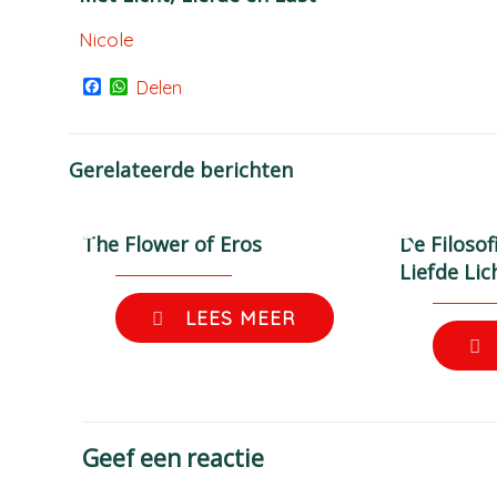
Nicole
Facebook
WhatsApp
Delen
Gerelateerde berichten
The Flower of Eros
De Filosof
Liefde Lic
LEES MEER
Geef een reactie