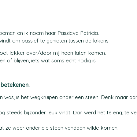
oemen en ik noem haar Passieve Patricia.
g vindt om passief te genieten tussen de lakens.
 doet lekker over/door mij heen laten komen.
n of blijven, iets wat soms echt nodig is.
g betekenen.
d in was, is het wegkruipen onder een steen. Denk maar aa
 steeds bijzonder leuk vindt. Dan werd het te eng, te veel
t ze weer onder die steen vandaan wilde komen.