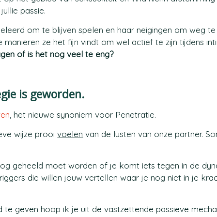
ullie passie.
geleerd om te blijven spelen en haar neigingen om weg te
ieren ze het fijn vindt om wel actief te zijn tijdens intim
dagen of is het nog veel te eng?
egie is geworden.
ven
, het nieuwe synoniem voor Penetratie.
eve wijze prooi
voelen
van de lusten van onze partner. S
nog geheeld moet worden of je komt iets tegen in de dy
iggers die willen jouw vertellen waar je nog niet in je kra
rd te geven hoop ik je uit de vastzettende passieve mech