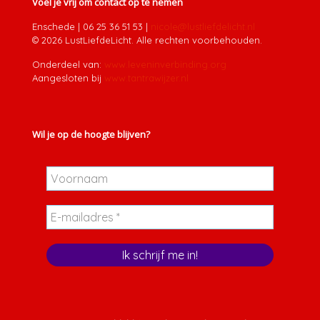
Voel je vrij om contact op te nemen
Enschede
|
06 25 36 51 53
|
nicole@lustliefdelicht.nl
© 2026 LustLiefdeLicht. Alle rechten voorbehouden.
Onderdeel van:
www.leveninverbinding.org
Aangesloten bij
www.tantrawijzer.nl
Wil je op de hoogte blijven?