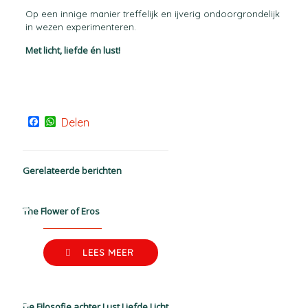
Op een innige manier treffelijk en ijverig ondoorgrondelijk
in wezen experimenteren.
Met licht, liefde én lust!
Facebook
WhatsApp
Delen
Gerelateerde berichten
The Flower of Eros
LEES MEER
De Filosofie achter Lust Liefde Licht