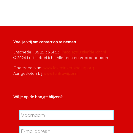
Voel je vrij om contact op te nemen
Enschede
|
06 25 36 51 53
|
nicole@lustliefdelicht.nl
© 2026 LustLiefdeLicht. Alle rechten voorbehouden.
Onderdeel van:
www.leveninverbinding.org
Aangesloten bij
www.tantrawijzer.nl
Wil je op de hoogte blijven?