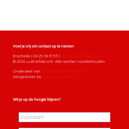
Voel je vrij om contact op te nemen
Enschede
|
06 25 36 51 53
|
nicole@lustliefdelicht.nl
© 2026 LustLiefdeLicht. Alle rechten voorbehouden.
Onderdeel van:
www.leveninverbinding.org
Aangesloten bij
www.tantrawijzer.nl
Wil je op de hoogte blijven?