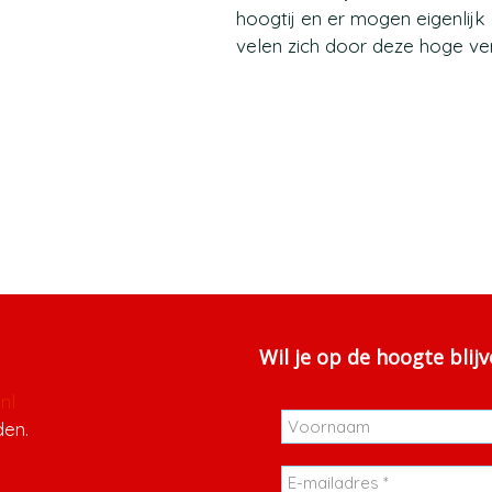
hoogtij en er mogen eigenlij
velen zich door deze hoge v
Wil je op de hoogte blij
nl
den.