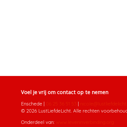
Voel je vrij om contact op te nemen
Enschede
|
06 25 36 51 53
|
nicole@lustliefdelicht.
© 2026 LustLiefdeLicht. Alle rechten voorbehou
Onderdeel van:
www.leveninverbinding.org