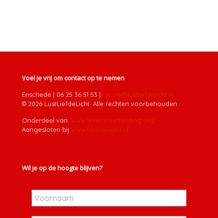
Voel je vrij om contact op te nemen
Enschede
|
06 25 36 51 53
|
nicole@lustliefdelicht.nl
© 2026 LustLiefdeLicht. Alle rechten voorbehouden.
Onderdeel van:
www.leveninverbinding.org
Aangesloten bij
www.tantrawijzer.nl
Wil je op de hoogte blijven?