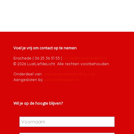
Voel je vrij om contact op te nemen
Enschede
|
06 25 36 51 53
|
nicole@lustliefdelicht.nl
© 2026 LustLiefdeLicht. Alle rechten voorbehouden.
Onderdeel van:
www.leveninverbinding.org
Aangesloten bij
www.tantrawijzer.nl
Wil je op de hoogte blijven?