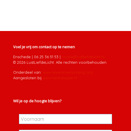
Voel je vrij om contact op te nemen
Enschede
|
06 25 36 51 53
|
nicole@lustliefdelicht.nl
© 2026 LustLiefdeLicht. Alle rechten voorbehouden.
Onderdeel van:
www.leveninverbinding.org
Aangesloten bij
www.tantrawijzer.nl
Wil je op de hoogte blijven?